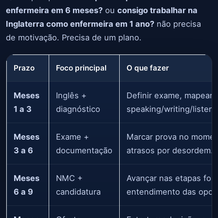
enfermeira em 6 meses?
ou
consigo trabalhar na
Inglaterra como enfermeira em 1 ano?
não precisa
de motivação. Precisa de um plano.
Prazo
Foco principal
O que fazer
Meses
Inglês +
Definir exame, mapear ní
1 a 3
diagnóstico
speaking/writing/listen
Meses
Exame +
Marcar prova no moment
3 a 6
documentação
atrasos por desordem.
Meses
NMC +
Avançar nas etapas forma
6 a 9
candidatura
entendimento das opor