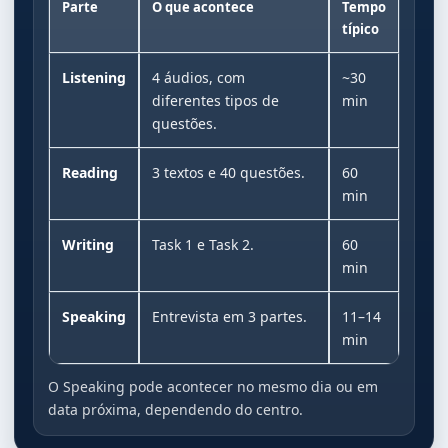
Parte
O que acontece
Tempo
típico
Listening
4 áudios, com
~30
diferentes tipos de
min
questões.
Reading
3 textos e 40 questões.
60
min
Writing
Task 1 e Task 2.
60
min
Speaking
Entrevista em 3 partes.
11–14
min
O Speaking pode acontecer no mesmo dia ou em
data próxima, dependendo do centro.