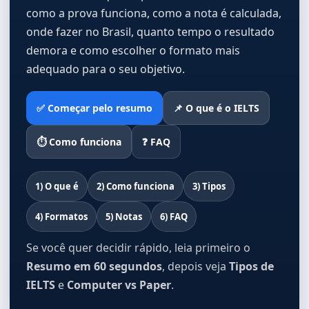
como a prova funciona, como a nota é calculada,
onde fazer no Brasil, quanto tempo o resultado
demora e como escolher o formato mais
adequado para o seu objetivo.
✅ Começar pelo resumo
📌 O que é o IELTS
⏱️ Como funciona
❓ FAQ
1) O que é
2) Como funciona
3) Tipos
4) Formatos
5) Notas
6) FAQ
Se você quer decidir rápido, leia primeiro o
Resumo em 60 segundos
, depois veja
Tipos de
IELTS
e
Computer vs Paper
.