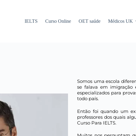
IELTS
Curso Online
OET saúde
Médicos UK
Somos uma escola difer
se falava em imigração 
especializados para prov
todo país.
Então foi quando um ex
professores dos quais a
Curso Para IELTS.
Muitos nos perguntam q