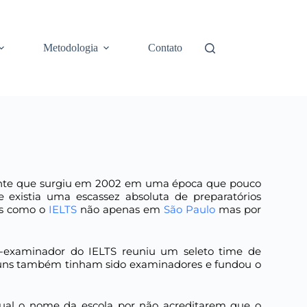
Metodologia
Contato
ente que surgiu em 2002 em uma época que pouco
e existia uma escassez absoluta de preparatórios
as como o
IELTS
não apenas em
São Paulo
mas por
-examinador do IELTS reuniu um seleto time de
lguns também tinham sido examinadores e fundou o
ual o nome da escola por não acreditarem que o