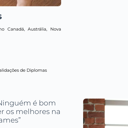
s
o Canadá, Austrália, Nova
alidações de Diplomas
 “Ninguém é bom
r os melhores na
xames”