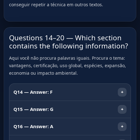
conseguir repetir a técnica em outros textos.
Questions 14–20 — Which section
contains the following information?
Aqui você não procura palavras iguais. Procura o tema:
vantagens, certificação, uso global, espécies, expansão,
economia ou impacto ambiental.
Q14 — Answer: F
+
F
Q15 — Answer: G
+
examples of potential environmental
advantages
G
Q16 — Answer: A
+
organisation controlling environmental
Por que é F
examples of widespread global use
A