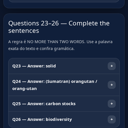
corretas em qualquer ordem
B + C
Por que B é correta
Questions 23–26 — Complete the
sentences
O texto traz transparência como um
critério importante.
A regra é NO MORE THAN TWO WORDS. Use a palavra
exata do texto e confira gramática.
Por que C é correta
Q23 — Answer: solid
+
O texto indica que os critérios foram
solid
estabelecidos ao longo de um
Q24 — Answer: (Sumatran) orangutan /
+
stays solid even when not refrigerated
processo gradual.
orang-utan
orangutan
Por que é solid
Q25 — Answer: carbon stocks
+
Por que as outras caem
animal mais conhecido afetado pela perda
A seção A descreve essa propriedade
item avaliado regularmente
de habitat
carbon stocks
Elas acrescentam origem, comparação
física como vantagem para
Q26 — Answer: biodiversity
+
ou crescimento que o texto não
fabricantes.