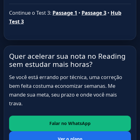
Por que é carbon stocks
Por que é orangutan
biodiversity
confirma diretamente.
Continue o Test 3:
Passage 1
•
Passage 3
•
Hub
o que pode ser recuperado nas plantações
A seção G menciona avaliação regular
A seção C destaca esse animal como
Test 3
desses estoques como parte dos
exemplo famoso de espécie afetada.
Por que é biodiversity
critérios.
A seção H conecta a espécie
mencionada à recuperação da
Quer acelerar sua nota no Reading
biodiversidade.
sem estudar mais horas?
Se você está errando por técnica, uma correção
bem feita costuma economizar semanas. Me
mande sua meta, seu prazo e onde você mais
trava.
Falar no WhatsApp
Ver o plano