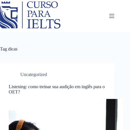
Tag
dicas
Uncategorized
Listening: como treinar sua audição em inglês para o
OET?